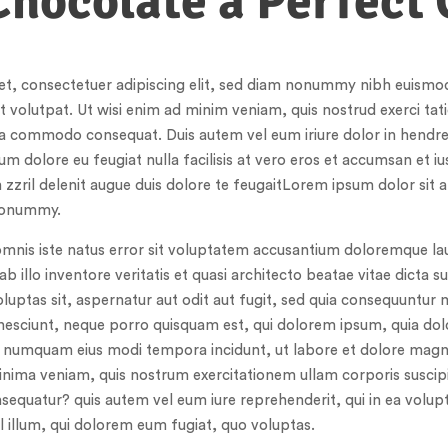
hocolate a Perfect 
t, consectetuer adipiscing elit, sed diam nonummy nibh euismod 
 volutpat. Ut wisi enim ad minim veniam, quis nostrud exerci tat
x ea commodo consequat. Duis autem vel eum iriure dolor in hendreri
um dolore eu feugiat nulla facilisis at vero eros et accumsan et iu
 zzril delenit augue duis dolore te feugaitLorem ipsum dolor sit
 nonummy.
 omnis iste natus error sit voluptatem accusantium doloremque 
b illo inventore veritatis et quasi architecto beatae vitae dicta 
uptas sit, aspernatur aut odit aut fugit, sed quia consequuntur 
nesciunt, neque porro quisquam est, qui dolorem ipsum, quia dolo
non numquam eius modi tempora incidunt, ut labore et dolore ma
nima veniam, quis nostrum exercitationem ullam corporis suscipit
equatur? quis autem vel eum iure reprehenderit, qui in ea volupta
l illum, qui dolorem eum fugiat, quo voluptas.