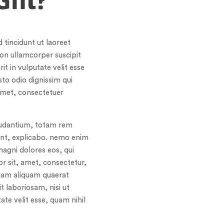
Gift?
tincidunt ut laoreet
ion ullamcorper suscipit
t in vulputate velit esse
sto odio dignissim qui
 amet, consectetuer
laudantium, totam rem
sunt, explicabo. nemo enim
magni dolores eos, qui
r sit, amet, consectetur,
gnam aliquam quaerat
 laboriosam, nisi ut
te velit esse, quam nihil